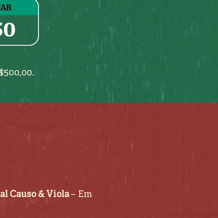
$500,00.
val Causo & Viola
– Em