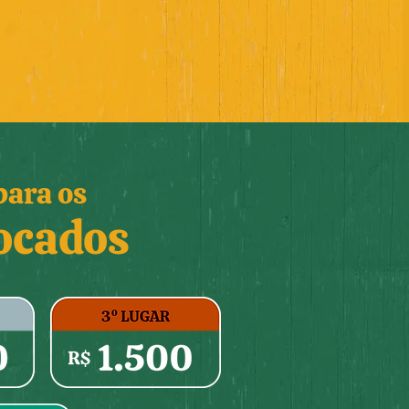
para os
ocados