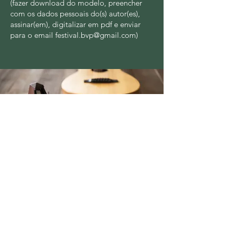
​(fazer download do modelo, preencher
com os dados pessoais do(s) autor(es),
assinar(em), digitalizar em pdf e enviar
para o email
festival.bvp@gmail.com
)
Regulamento
Contato
festival.bvp@gmail.com